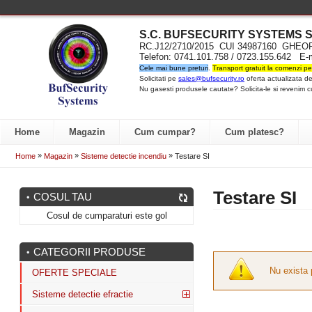
S.C. BUFSECURITY SYST
EMS S
RC.J12/2710/2015 CUI 34987160 GH
Telefon: 0741.101.758 / 0723.155.642 E-
Cele mai bune preturi
.
Transport gratuit la comenzi pe
Solicitati pe
sales@bufsecurity.ro
oferta actualizata de
Nu gasesti produsele cautate? Solicita-le si revenim c
Home
Magazin
Cum cumpar?
Cum platesc?
»
»
»
Home
Magazin
Sisteme detectie incendiu
Testare SI
Testare SI
COSUL TAU
Cosul de cumparaturi este gol
CATEGORII PRODUSE
Nu exista 
OFERTE SPECIALE
Sisteme detectie efractie