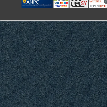
.
.
.