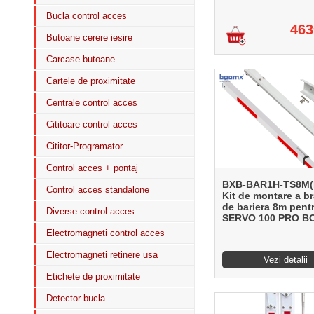
Bucla control acces
463
Butoane cerere iesire
Carcase butoane
Cartele de proximitate
Centrale control acces
Cititoare control acces
Cititor-Programator
Control acces + pontaj
BXB-BAR1H-TS8M(K
Control acces standalone
Kit de montare a br
de bariera 8m pent
Diverse control acces
SERVO 100 PRO 
Electromagneti control acces
Electromagneti retinere usa
Vezi detalii
Etichete de proximitate
Detector bucla