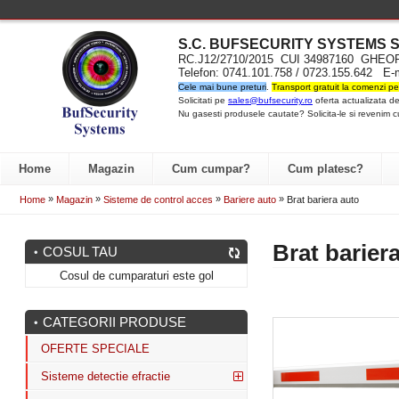
S.C. BUFSECURITY SYST
EMS S
RC.J12/2710/2015 CUI 34987160 GH
Telefon: 0741.101.758 / 0723.155.642 E-
Cele mai bune preturi
.
Transport gratuit la comenzi pe
Solicitati pe
sales@bufsecurity.ro
oferta actualizata de
Nu gasesti produsele cautate? Solicita-le si revenim c
Home
Magazin
Cum cumpar?
Cum platesc?
»
»
»
»
Home
Magazin
Sisteme de control acces
Bariere auto
Brat bariera auto
Brat barier
COSUL TAU
Cosul de cumparaturi este gol
CATEGORII PRODUSE
OFERTE SPECIALE
Sisteme detectie efractie