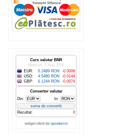
Curs valutar BNR
Miercuri, 5 Aug 2026
EUR:
5.2489 RON
-0.0008
USD:
4.5480 RON
-0.0144
GBP:
6.1244 RON
-0.0074
Convertor valutar
Din:
In:
Rezultat:
0
widget oferit de
spooker.ro