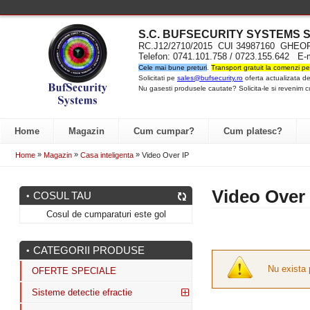
S.C. BUFSECURITY SYST
EMS S
RC.J12/2710/2015 CUI 34987160 GH
Telefon: 0741.101.758 / 0723.155.642 E-
Cele mai bune preturi
.
Transport gratuit la comenzi pe
Solicitati pe
sales@bufsecurity.ro
oferta actualizata de
Nu gasesti produsele cautate? Solicita-le si revenim c
Home
Magazin
Cum cumpar?
Cum platesc?
»
»
»
Home
Magazin
Casa inteligenta
Video Over IP
Video Over 
COSUL TAU
Cosul de cumparaturi este gol
CATEGORII PRODUSE
Nu exista 
OFERTE SPECIALE
Sisteme detectie efractie