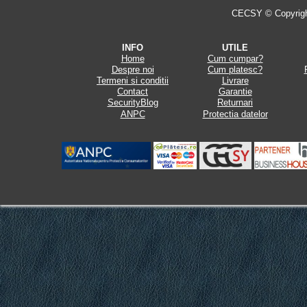
CECSY © Copyright 
INFO
UTILE
Home
Cum cumpar?
Despre noi
Cum platesc?
Termeni si conditii
Livrare
Contact
Garantie
SecurityBlog
Returnari
ANPC
Protectia datelor
.
.
.