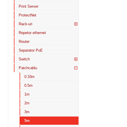
Print Server
ProtectNet
Rack-uri
Repetor ethernet
Router
Separator PoE
Switch
Patchcablu
0.33m
0.5m
1m
2m
3m
5m