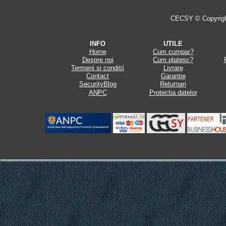
CECSY © Copyright 
INFO
UTILE
Home
Cum cumpar?
Despre noi
Cum platesc?
Termeni si conditii
Livrare
Contact
Garantie
SecurityBlog
Returnari
ANPC
Protectia datelor
.
.
.