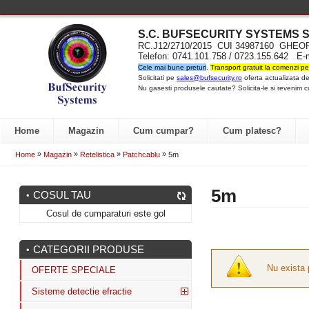
S.C. BUFSECURITY SYST
EMS S
RC.J12/2710/2015 CUI 34987160 GH
Telefon: 0741.101.758 / 0723.155.642 E-
Cele mai bune preturi
.
Transport gratuit la comenzi pe
Solicitati pe
sales@bufsecurity.ro
oferta actualizata de
Nu gasesti produsele cautate? Solicita-le si revenim c
Home
Magazin
Cum cumpar?
Cum platesc?
»
»
»
»
Home
Magazin
Retelistica
Patchcablu
5m
5m
COSUL TAU
Cosul de cumparaturi este gol
CATEGORII PRODUSE
Nu exista 
OFERTE SPECIALE
Sisteme detectie efractie