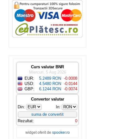
Curs valutar BNR
Miercuri, 5 Aug 2026
EUR:
5.2489 RON
-0.0008
USD:
4.5480 RON
-0.0144
GBP:
6.1244 RON
-0.0074
Convertor valutar
Din:
In:
Rezultat:
0
widget oferit de
spooker.ro