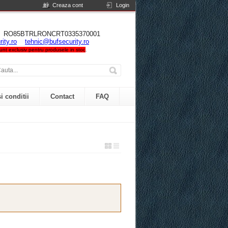
Creaza cont
Login
NIA RO85BTRLRONCRT0335370001
ity.ro
tehnic@bufsecurity.ro
 sunt exclusiv pentru produsele in stoc
.
i conditii
Contact
FAQ