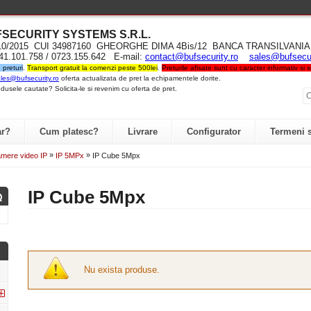
UFSECURITY SYST
EMS S.R.L
.
710/2015 CUI 34987160 GHEORGHE DIMA 4Bis/12 BANCA TRANSILVA
741.101.758 / 0723.155.642 E-mail:
contact@bufsecurity.ro
sales@bufsecur
preturi
.
Transport gratuit la comenzi peste 500lei
.
Preturile afisate sunt cu caracter informativ si
les@bufsecurity.ro
oferta actualizata de pret la echipamentele dorite.
dusele cautate? Solicita-le si revenim cu oferta de pret.
r?
Cum platesc?
Livrare
Configurator
Termeni s
»
»
mere video IP
IP 5MPx
IP Cube 5Mpx
IP Cube 5Mpx
Nu exista produse.