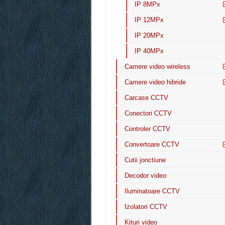
IP 8MPx
IP 12MPx
IP 20MPx
IP 40MPx
Camere video wireless
Camere video hibride
Carcase CCTV
Conectori CCTV
Controler CCTV
Convertoare CCTV
Cutii jonctiune
Decodor video
Iluminatoare CCTV
Izolatori CCTV
Kituri video