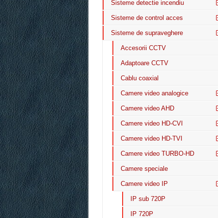
Sisteme detectie incendiu
Sisteme de control acces
Sisteme de supraveghere
Accesorii CCTV
Adaptoare CCTV
Cablu coaxial
Camere video analogice
Camere video AHD
Camere video HD-CVI
Camere video HD-TVI
Camere video TURBO-HD
Camere speciale
Camere video IP
IP sub 720P
IP 720P