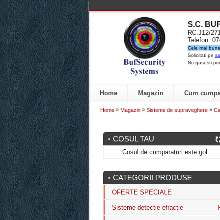
S.C. B
RC.J12/2
Telefon: 0
Cele mai bune 
Solicitati pe
sa
Nu gasesti pro
Home
Magazin
Cum cumpa
»
»
»
Home
Magazin
Sisteme de supraveghere
Ca
COSUL TAU
Cosul de cumparaturi este gol
CATEGORII PRODUSE
OFERTE SPECIALE
Sisteme detectie efractie