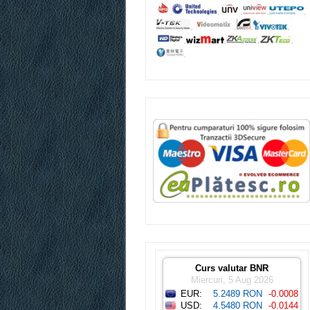
Curs valutar BNR
Miercuri, 5 Aug 2026
EUR:
5.2489 RON
-0.0008
USD:
4.5480 RON
-0.0144