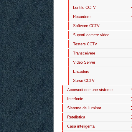
Lentile CCTV
Recordere
Software CCTV
Suporti camere video
Testere CCTV
Transceivere
Video Server
Encodere
Surse CCTV
Accesorii comune sisteme
Interfonie
Sisteme de iluminat
Retelistica
Casa inteligenta