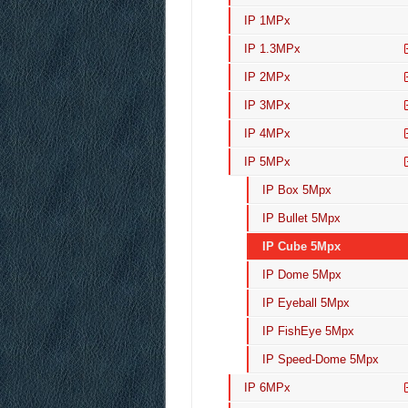
IP 1MPx
IP 1.3MPx
IP 2MPx
IP 3MPx
IP 4MPx
IP 5MPx
IP Box 5Mpx
IP Bullet 5Mpx
IP Cube 5Mpx
IP Dome 5Mpx
IP Eyeball 5Mpx
IP FishEye 5Mpx
IP Speed-Dome 5Mpx
IP 6MPx