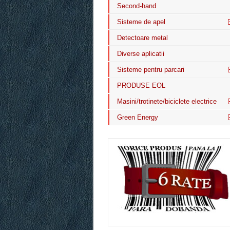
Second-hand
Sisteme de apel
Detectoare metal
Diverse aplicatii
Sisteme pentru parcari
PRODUSE EOL
Masini/trotinete/biciclete electrice
Green Energy