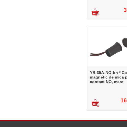
3
YB-35A-NO-bn * Co
magnetic de mica p
contact NO, maro
16