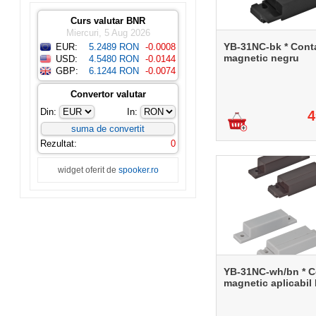
Curs valutar BNR
Miercuri, 5 Aug 2026
YB-31NC-bk * Cont
EUR:
5.2489 RON
-0.0008
magnetic negru
USD:
4.5480 RON
-0.0144
GBP:
6.1244 RON
-0.0074
Convertor valutar
Din:
In:
4
Rezultat:
0
widget oferit de
spooker.ro
YB-31NC-wh/bn * C
magnetic aplicabil