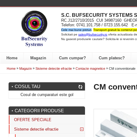
S.C. BUFSECURITY SYST
EMS S
RC.J12/2710/2015 CUI 34987160 GH
Telefon: 0741.101.758 / 0723.155.642 E-
Cele mai bune preturi
.
Transport gratuit la comenzi pe
Solicitati pe
sales@bufsecurity.ro
oferta actualizata de
Nu gasesti produsele cautate? Solicita-le si revenim c
Home
Magazin
Cum cumpar?
Cum platesc?
»
»
»
»
Home
Magazin
Sisteme detectie efractie
Contacte magnetice
CM conventionale
CM convent
COSUL TAU
Cosul de cumparaturi este gol
CATEGORII PRODUSE
OFERTE SPECIALE
Sisteme detectie efractie