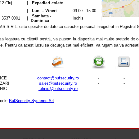
12 Cluj
|
Expedieri colete
|
|
Luni – Vineri
09:00 - 15:00
|
Sambata -
3537 0001
|
Inchis
|
Duminica
R.L. este operator de date cu caracter personal inregistrat in Registrul
gatura cu clientii nostrii, va punem la dispozitie mai multe metode de con
arute. Pentru ca acest lucru sa decurga cat mai eficient, va rugam sa va adresa
FFICE
contact@bufsecurity.ro
-
-
ANZARI
sales@bufsecurity.ro
-
-
EHNIC
tehnic@bufsecurity.ro
-
-
book:
BufSecurity Systems Srl