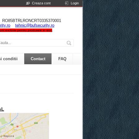
Creaza cont
Login
NIA RO85BTRLRONCRT0335370001
ity.ro
tehnic@bufsecurity.ro
 sunt exclusiv pentru produsele in stoc
.
i conditii
Contact
FAQ
AL