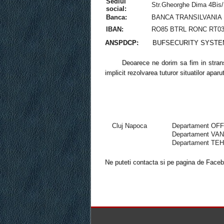
Sediul
Str.Gheorghe Dima 4Bis/
social:
Banca:
BANCA TRANSILVANIA
IBAN:
RO85 BTRL RONC RT03 
ANSPDCP:
BUFSECURITY SYSTEMS S.
Deoarece ne dorim sa fim in stransa le
implicit rezolvarea tuturor situatilor ap
Cluj Napoca
Departament O
Departament V
Departament T
Ne puteti contacta si pe pagina de Face