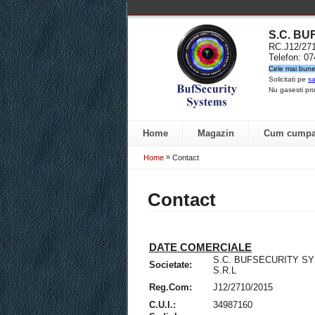
S.C. B
RC.J12/2
Telefon: 0
Cele mai bune 
Solicitati pe
sa
Nu gasesti pro
Home
Magazin
Cum cumpa
»
Home
Contact
Contact
DATE COMERCIALE
S.C. BUFSECURITY S
Societate:
S.R.L
Reg.Com:
J12/2710/2015
C.U.I.:
34987160