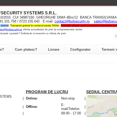
UFSECURITY SYST
EMS S.R.L
.
710/2015 CUI 34987160 GHEORGHE DIMA 4Bis/12 BANCA TRANSILVA
741.101.758 / 0723.155.642 E-mail:
contact@bufsecurity.ro
sales@bufsecur
preturi
.
Transport gratuit la comenzi peste 500lei
.
Preturile afisate sunt cu caracter informativ si
les@bufsecurity.ro
oferta actualizata de pret la echipamentele dorite.
dusele cautate? Solicita-le si revenim cu oferta de pret.
r?
Cum platesc?
Livrare
Configurator
Termeni s
PROGRAM DE LUCRU
SEDIUL CENTR
YSTEMS
|
Online:
Non-stop
|
E-
|
Offline:
|
mail/Telefon
|
09:00 - 17:00
|