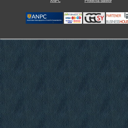
ANPC
Protectia datelor
.
.
.