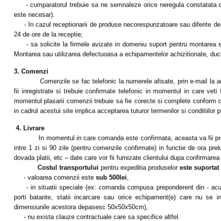
- cumparatorul trebuie sa ne semnaleze orice neregula constatata de ur
este necesar).
- In cazul receptionarii de produse necorespunzatoare sau diferite de 
24 de ore de la receptie;
- sa solicite la firmele avizate in domeniu suport pentru montarea ech
Montarea sau utilizarea defectuoasa a echipamentelor achizitionate, duce
3. Comenzi
Comenzile se fac telefonic la numerele afisate, prin e-mail la 
fii inregistrate si trebuie confirmate telefonic in momentul in care veti
momentul plasarii comenzii trebuie sa fie corecte si complete conform c
in cadrul acestui site implica acceptarea tuturor termenilor si conditiilor
4. Livrare
In momentul in care comanda este confirmata, aceasta va fii procesata
intre 1 zi si 90 zile (pentru comenzile confirmate) in functie de ora prelu
dovada platii, etc – date care vor fii furnizate clientului dupa confirmare
Costul transportului
pentru expeditia produselor
este suportat 
- valoarea comenzii este
sub 500lei
,
- in situatii speciale (ex: comanda compusa preponderent din - acumula
porti batante, statii incarcare sau orice echipament(e) care nu se 
dimensiunile acestora depasesc 50x50x50cm),
- nu exista clauze contractuale care sa specifice altfel.