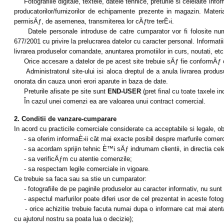
Fotografiile digitale, textele, datele tehnice, preturile si celelalte infor
producatorilor/furnizorilor de echipamente prezente in magazin. Materi
permisÄƒ, de asemenea, transmiterea lor cÄƒtre terÈ›i.
Datele personale introduse de catre cumparator vor fi folosite numai 
677/2001 cu privire la prelucrarea datelor cu caracter personal. Informat
livrarea produselor comandate, anuntarea promotiilor in curs, noutati, etc.,
Orice accesare a datelor de pe acest site trebuie sÄƒ fie conformÄƒ c
Administratorul site-ului isi aloca dreptul de a anula livrarea produsu
onorata din cauza unori erori aparute in baza de date.
Preturile afisate pe site sunt
END-USER
(pret final cu toate taxele in
În cazul unei comenzi ea are valoarea unui contract comercial.
2. Conditii de vanzare-cumparare
In acord cu practicile comerciale considerate ca acceptabile si legale, ob
- sa oferim informaÈ›ii cât mai exacte posibil despre marfurile comerc
- sa acordam sprijin tehnic È™i sÄƒ indrumam clientii, in directia cele
- sa verificÄƒm cu atentie comenzile;
- sa respectam legile comerciale in vigoare.
Ce trebuie sa faca sau sa stie un cumparator:
- fotografiile de pe paginile produselor au caracter informativ, nu sunt 
- aspectul marfurilor poate diferi usor de cel prezentat in aceste fotogr
- orice achizitie trebuie facuta numai dupa o informare cat mai atenta 
cu ajutorul nostru sa poata lua o decizie);