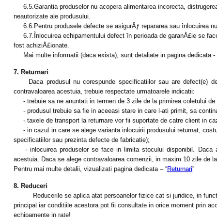
6.5.Garantia produselor nu acopera alimentarea incorecta, distrugerea fi
neautorizate ale produsului.
6.6.Pentru produsele defecte se asigurÄƒ repararea sau înlocuirea num
6.7.Înlocuirea echipamentului defect în perioada de garanÅ£ie se face n
fost achiziÅ£ionate.
Mai multe informatii (daca exista), sunt detaliate in pagina dedicata - 
7. Returnari
Daca produsul nu corespunde specificatiilor sau are defect(e) de fab
contravaloarea acestuia, trebuie respectate urmatoarele indicatii:
- trebuie sa ne anuntati in termen de 3 zile de la primirea coletului de 
- produsul trebuie sa fie in aceeasi stare in care l-ati primit, sa contin
- taxele de transport la returnare vor fii suportate de catre client in caz
- in cazul in care se alege varianta inlocuirii produsului returnat, costu
specificatiilor sau prezinta defecte de fabricatie);
- inlocuirea produselor se face in limita stocului disponibil. Daca 
acestuia. Daca se alege contravaloarea comenzii, in maxim 10 zile de la pr
Pentru mai multe detalii, vizualizati pagina dedicata – “
Returnari
”
8. Reduceri
Reducerile se aplica atat persoanelor fizice cat si juridice, in functie
principal iar conditiile acestora pot fii consultate in orice moment prin
echipamente in rate!