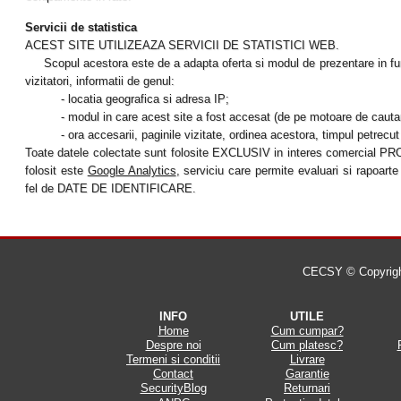
Servicii de statistica
ACEST SITE UTILIZEAZA SERVICII DE STATISTICI WEB.
Scopul acestora este de a adapta oferta si modul de prezentare in funct
vizitatori, informatii de genul:
- locatia geografica si adresa IP;
- modul in care acest site a fost accesat (de pe motoare de cautare, pa
- ora accesarii, paginile vizitate, ordinea acestora, timpul petrecut
Toate datele colectate sunt folosite EXCLUSIV in interes comercial PROPR
folosit este
Google Analytics
, serviciu care permite evaluari si rapo
fel de DATE DE IDENTIFICARE.
CECSY © Copyright 
INFO
UTILE
Home
Cum cumpar?
Despre noi
Cum platesc?
Termeni si conditii
Livrare
Contact
Garantie
SecurityBlog
Returnari