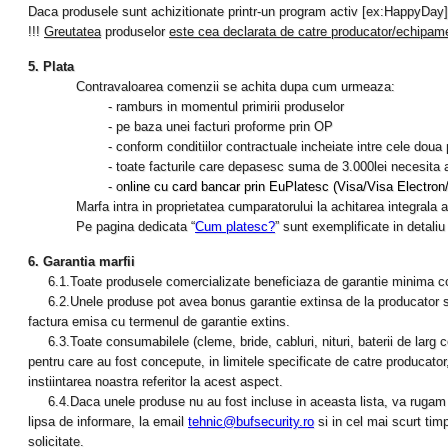
Daca produsele sunt achizitionate printr-un program activ [ex:HappyDay],
!!!
Greutatea
produselor
este cea declarata de catre producator/echipam
5. Plata
Contravaloarea comenzii se achita dupa cum urmeaza:
- ramburs in momentul primirii produselor
- pe baza unei facturi proforme prin OP
- conform conditiilor contractuale incheiate intre cele doua p
- toate facturile care depasesc suma de 3.000lei necesita achi
- o
nline cu card bancar prin EuPlatesc (Visa/Visa Electro
Marfa intra in proprietatea cumparatorului la achitarea integrala a
Pe pagina dedicata “
Cum platesc?
” sunt exemplificate in detaliu
6. Garantia marfii
6.1.Toate produsele comercializate beneficiaza de garantie minima confor
6.2.Unele produse pot avea bonus garantie extinsa de la producator sau
factura emisa cu termenul de garantie extins.
6.3.Toate consumabilele (cleme, bride, cabluri, nituri, baterii de larg 
pentru care au fost concepute, in limitele specificate de catre producator, 
instiintarea noastra referitor la acest aspect.
6.4.Daca unele produse nu au fost incluse in aceasta lista, va rugam sa
lipsa de informare, la email
tehnic@bufsecurity.ro
si in cel mai scurt tim
solicitate.