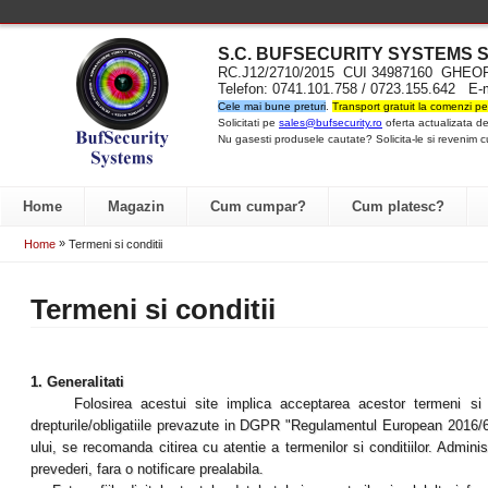
S.C. BUFSECURITY SYST
EMS S
RC.J12/2710/2015 CUI 34987160 GH
Telefon: 0741.101.758 / 0723.155.642 E-
Cele mai bune preturi
.
Transport gratuit la comenzi pe
Solicitati pe
sales@bufsecurity.ro
oferta actualizata de
Nu gasesti produsele cautate? Solicita-le si revenim c
Home
Magazin
Cum cumpar?
Cum platesc?
»
Home
Termeni si conditii
Termeni si conditii
1. Generalitati
Folosirea acestui site implica acceptarea acestor termeni si co
drepturile/obligatiile prevazute in DGPR "Regulamentul European 2016/6
ului, se recomanda citirea cu atentie a termenilor si conditiilor. Adminis
prevederi, fara o notificare prealabila.