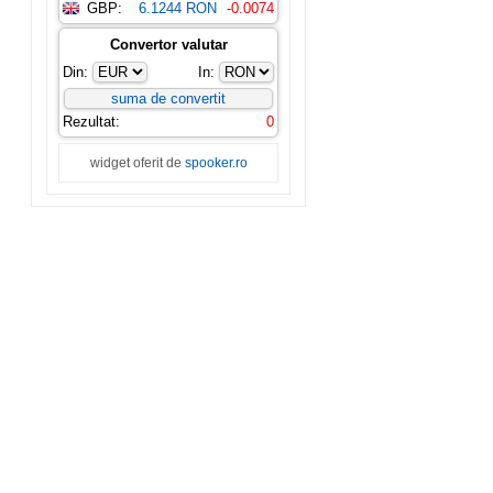
GBP:
6.1244 RON
-0.0074
Convertor valutar
Din:
In:
Rezultat:
0
widget oferit de
spooker.ro