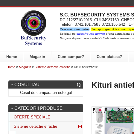
S.C. BUFSECURITY SYST
EMS S
RC.J12/2710/2015 CUI 34987160 GH
Telefon: 0741.101.758 / 0723.155.642 E-
Cele mai bune preturi
.
Transport gratuit la comenzi pe
Solicitati pe
sales@bufsecurity.ro
oferta actualizata de
Nu gasesti produsele cautate? Solicita-le si revenim c
Home
Magazin
Cum cumpar?
Cum platesc?
»
»
»
Home
Magazin
Sisteme detectie efractie
Kituri antiefractie
Kituri antie
COSUL TAU
Cosul de cumparaturi este gol
CATEGORII PRODUSE
OFERTE SPECIALE
Sisteme detectie efractie