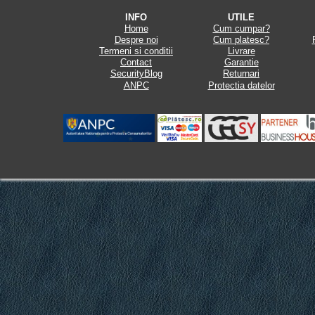
INFO
UTILE
Home
Cum cumpar?
Despre noi
Cum platesc?
Termeni si conditii
Livrare
Contact
Garantie
SecurityBlog
Returnari
ANPC
Protectia datelor
.
.
.