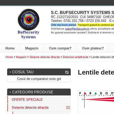
S.C. BUFSECURITY SYST
EMS S
RC.J12/2710/2015 CUI 34987160 GH
Telefon: 0741.101.758 / 0723.155.642 E-
Cele mai bune preturi
.
Transport gratuit la comenzi pe
Solicitati pe
sales@bufsecurity.ro
oferta actualizata de
Nu gasesti produsele cautate? Solicita-le si revenim c
Home
Magazin
Cum cumpar?
Cum platesc?
»
»
»
»
Home
Magazin
Sisteme detectie efractie
Detectori antiefractie
Lentile detectori ef
Lentile dete
COSUL TAU
Cosul de cumparaturi este gol
CATEGORII PRODUSE
OFERTE SPECIALE
Sisteme detectie efractie