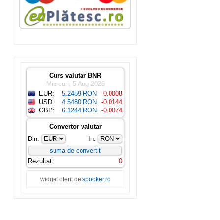
Curs valutar BNR
Miercuri, 5 Aug 2026
EUR:
5.2489 RON
-0.0008
USD:
4.5480 RON
-0.0144
GBP:
6.1244 RON
-0.0074
Convertor valutar
Din:
In:
Rezultat:
0
widget oferit de
spooker.ro