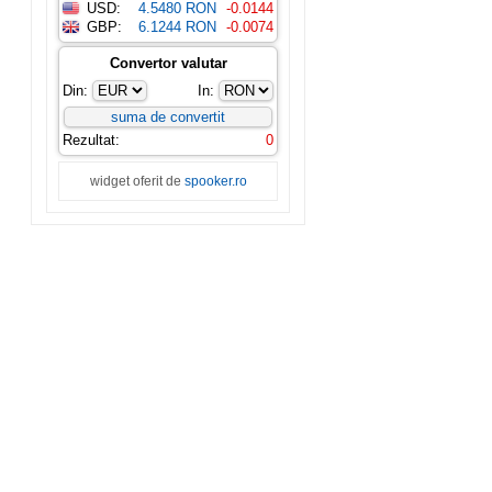
USD:
4.5480 RON
-0.0144
GBP:
6.1244 RON
-0.0074
Convertor valutar
Din:
In:
Rezultat:
0
widget oferit de
spooker.ro