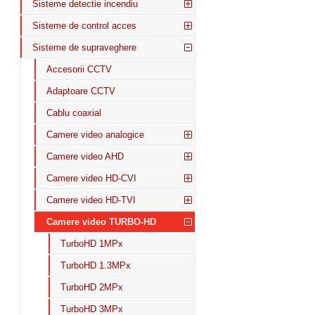
Sisteme detectie incendiu
Sisteme de control acces
Sisteme de supraveghere
Accesorii CCTV
Adaptoare CCTV
Cablu coaxial
Camere video analogice
Camere video AHD
Camere video HD-CVI
Camere video HD-TVI
Camere video TURBO-HD
TurboHD 1MPx
TurboHD 1.3MPx
TurboHD 2MPx
TurboHD 3MPx