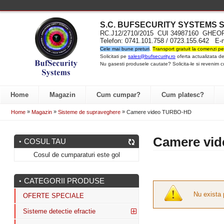
S.C. BUFSECURITY SYST
EMS S
RC.J12/2710/2015 CUI 34987160 GH
Telefon: 0741.101.758 / 0723.155.642 E-
Cele mai bune preturi
.
Transport gratuit la comenzi pe
Solicitati pe
sales@bufsecurity.ro
oferta actualizata de
Nu gasesti produsele cautate? Solicita-le si revenim c
Home
Magazin
Cum cumpar?
Cum platesc?
»
»
»
Home
Magazin
Sisteme de supraveghere
Camere video TURBO-HD
Camere vi
COSUL TAU
Cosul de cumparaturi este gol
CATEGORII PRODUSE
Nu exista 
OFERTE SPECIALE
Sisteme detectie efractie