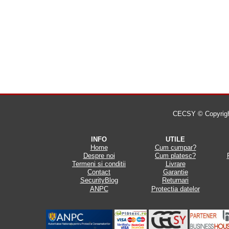
CECSY © Copyright 
INFO
UTILE
Home
Cum cumpar?
Despre noi
Cum platesc?
Termeni si conditii
Livrare
Contact
Garantie
SecurityBlog
Returnari
ANPC
Protectia datelor
.
.
.