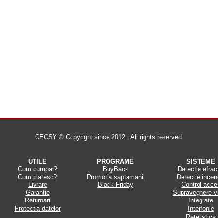
CECSY © Copyright since 2012 . All rights reserved.
UTILE
PROGRAME
SISTEME
Cum cumpar?
BuyBack
Detectie efrac
Cum platesc?
Promotia saptamanii
Detectie incen
Livrare
Black Friday
Control acce
Garantie
Supraveghere v
Returnari
Integrate
Protectia datelor
Interfonie
Retelistica