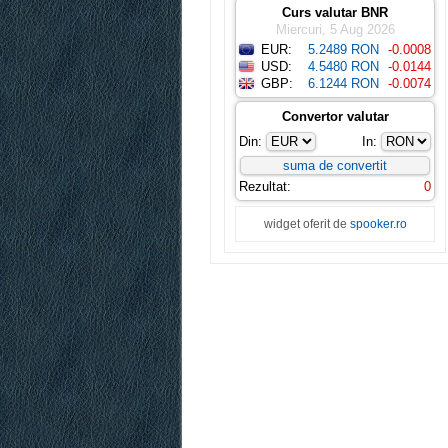
Curs valutar BNR
Miercuri, 5 Aug 2026
EUR:
5.2489 RON
-0.0008
USD:
4.5480 RON
-0.0144
GBP:
6.1244 RON
-0.0074
Convertor valutar
Din:
In:
Rezultat:
0
widget oferit de
spooker.ro