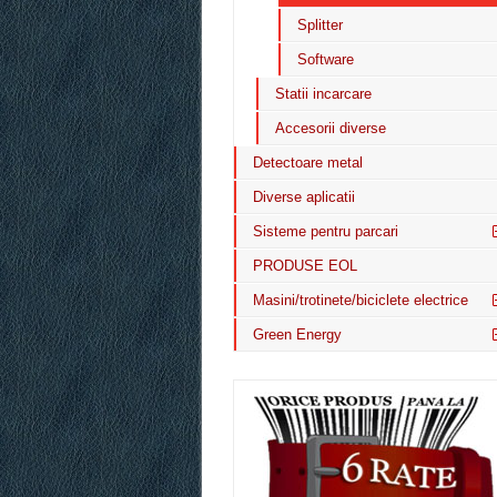
Splitter
Software
Statii incarcare
Accesorii diverse
Detectoare metal
Diverse aplicatii
Sisteme pentru parcari
PRODUSE EOL
Masini/trotinete/biciclete electrice
Green Energy