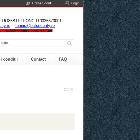
Creaza cont
Login
NIA RO85BTRLRONCRT0335370001
ity.ro
tehnic@bufsecurity.ro
 sunt exclusiv pentru produsele in stoc
.
i conditii
Contact
FAQ