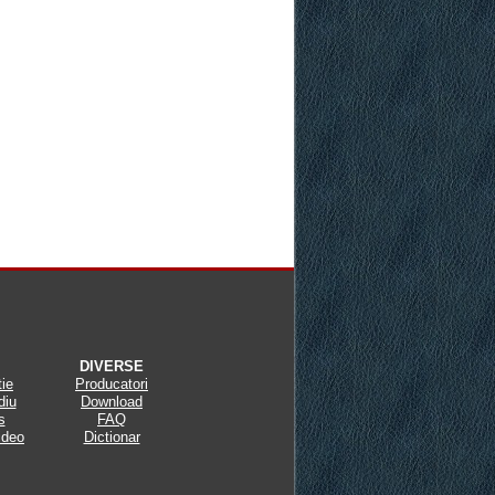
DIVERSE
tie
Producatori
diu
Download
s
FAQ
ideo
Dictionar