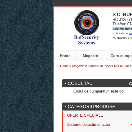
S.C. B
RC.J12/2
Telefon: 0
Cele mai bune 
Solicitati pe
sa
Nu gasesti pro
Home
Magazin
Cum cumpa
»
»
»
»
Home
Magazin
Sisteme de apel
Nurse Call
COSUL TAU
Cosul de cumparaturi este gol
CATEGORII PRODUSE
OFERTE SPECIALE
Sisteme detectie efractie