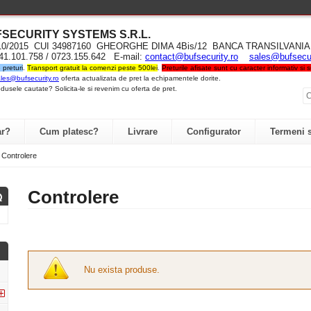
UFSECURITY SYST
EMS S.R.L
.
710/2015 CUI 34987160 GHEORGHE DIMA 4Bis/12 BANCA TRANSILVA
741.101.758 / 0723.155.642 E-mail:
contact@bufsecurity.ro
sales@bufsecur
preturi
.
Transport gratuit la comenzi peste 500lei
.
Preturile afisate sunt cu caracter informativ si
les@bufsecurity.ro
oferta actualizata de pret la echipamentele dorite.
dusele cautate? Solicita-le si revenim cu oferta de pret.
r?
Cum platesc?
Livrare
Configurator
Termeni s
Controlere
Controlere
Nu exista produse.