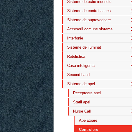
Sisteme detectie incendiu
Sisteme de control acces
Sisteme de supraveghere
Accesorii comune sisteme
Interfonie
Sisteme de iluminat
Retelistica
Casa inteligenta
Second-hand
Sisteme de apel
Receptoare apel
Statii apel
Nurse Call
Apelatoare
Controlere