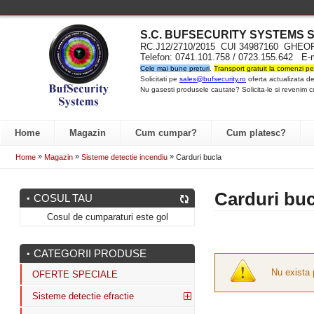
S.C. BUFSECURITY SYST
EMS S
RC.J12/2710/2015 CUI 34987160 GH
Telefon: 0741.101.758 / 0723.155.642 E-
Cele mai bune preturi
.
Transport gratuit la comenzi pe
Solicitati pe
sales@bufsecurity.ro
oferta actualizata de
Nu gasesti produsele cautate? Solicita-le si revenim c
Home
Magazin
Cum cumpar?
Cum platesc?
»
»
»
Home
Magazin
Sisteme detectie incendiu
Carduri bucla
Carduri buc
COSUL TAU
Cosul de cumparaturi este gol
CATEGORII PRODUSE
Nu exista 
OFERTE SPECIALE
Sisteme detectie efractie