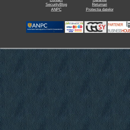
SecurityBlog
Returnari
ANPC
Protectia datelor
.
.
.