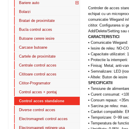
Bariere auto
Controler de acces stand
Bolarzi
echipat cu un microproce
comunicatie Wiegand in/o
Bratari de proximitate
cititor. Configurarea si g
Bucla control acces
Add/Delete/Setting sau c
CARACTERISTICI
Butoane cerere iesire
• Comunicatie Wiegand: 
Carcase butoane
• Iesire de releu: NO-
• Capacitate utilizatori: 
Cartele de proximitate
• Protectie la intemperii
Centrale control acces
• Finisaj: Metal, anti-van
• Semnalizare: LED (ros
Cititoare control acces
• Altele: Buton de iesire
SPECIFICATII
Cititor-Programator
• Tensiune de alimenta
Control acces + pontaj
• Curent consumat: <1
• Consum repaus: <35
Control acces standalone
• Sarcina pe releu: max
Diverse control acces
• Carduri compatibile: 
• Temporizare: 0~99 se
Electromagneti control acces
• Temperatura de functi
Electromagneti retinere usa
• Umiditate: 0-95%, far