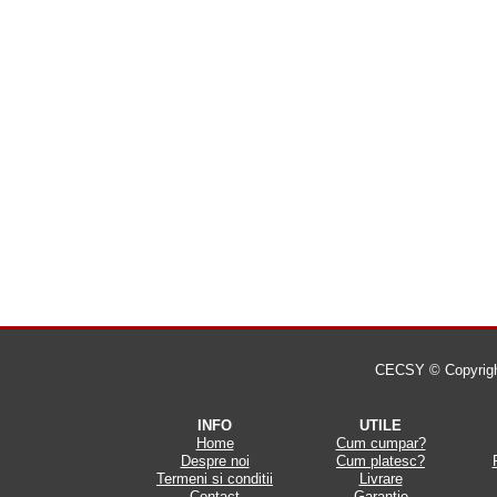
CECSY © Copyright 
INFO
UTILE
Home
Cum cumpar?
Despre noi
Cum platesc?
Termeni si conditii
Livrare
Contact
Garantie